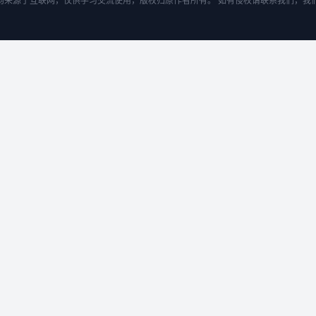
均来源于互联网，仅供学习交流使用，版权归原作者所有。 如有侵权请联系我们，我们